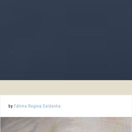
by
Fátima Regina Saldanha