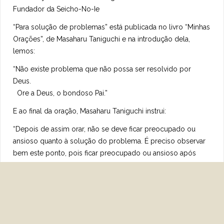
Fundador da Seicho-No-Ie
“Para solução de problemas” está publicada no livro “Minhas
Orações”, de Masaharu Taniguchi e na introdução dela,
lemos:
“Não existe problema que não possa ser resolvido por
Deus.
Ore a Deus, o bondoso Pai.”
E ao final da oração, Masaharu Taniguchi instrui:
“Depois de assim orar, não se deve ficar preocupado ou
ansioso quanto à solução do problema. É preciso observar
bem este ponto, pois ficar preocupado ou ansioso após
entregar o problema a Deus implica duvidar que Ele é
onipotente.”
ORAÇÃO
Entrego este problema a Deus.