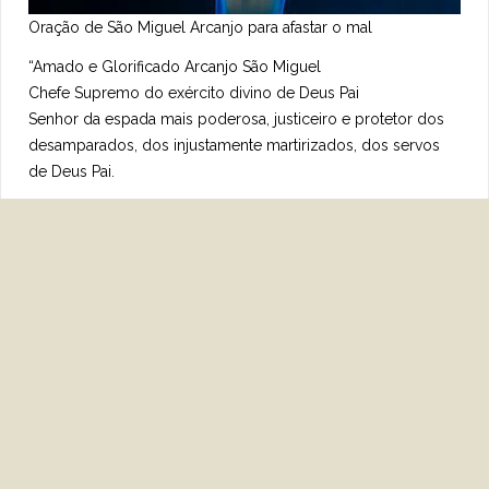
Oração de São Miguel Arcanjo para afastar o mal
“Amado e Glorificado Arcanjo São Miguel
Chefe Supremo do exército divino de Deus Pai
Senhor da espada mais poderosa, justiceiro e protetor dos
desamparados, dos injustamente martirizados, dos servos
de Deus Pai.
Hoje venho a ti pedir clemência, Justiça e proteção.
Oh Arcanjo São Miguel, escuta a minha súplica:
(Diga o mal que você deseja afastar)
Oh Arcanjo São Miguel, com tua espada indestrutível corta a
raiz de todo mal, toda maldade, toda injustiça e toda
crueldade.
Agora te peço com fervor, com toda a força de minha alma
e do meu coração. Que cortes com tua espada divina toda
bruxaria, malefícios, mal olhado, inveja, negatividade e toda
maldade que há sobre mim e minha família.