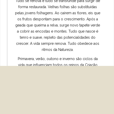
Tudo se renova e tudo se transfunde para surgir de
forma restaurada. Velhas folhas são substituídas
pelas jovens folhagens. Ao caírem as flores, eis que
os frutos despontam para o crescimento. Após a
geada que queima a relva, surge novo tapete verde
a cobrir as encostas e montes. Tudo que nasce é
tenro e suave, repleto das potencialidades do
crescer. A vida sempre renova. Tudo obedece aos
ritmos da Natureza.
Primavera, verão, outono e inverno são ciclos da
vida que influenciam todos os reinos da Criação
Divina.
Por todos os lugares, observa as leis de Deus
convidando-te não só à transformação física, mais
também à espiritual. Elas solicitam de ti que
assimiles novas ideias e novas maneiras de ser.
Reportando-se à necessidade de mudança, disse
Paulo de Tarso aos discípulos de Éfeso que era