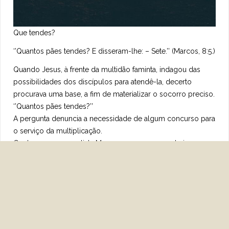
Que tendes?
‘’Quantos pães tendes? E disseram-lhe: – Sete.’’ (Marcos, 8:5.)
Quando Jesus, à frente da multidão faminta, indagou das
possibilidades dos discípulos para atendê-la, decerto
procurava uma base, a fim de materializar o socorro preciso.
‘’Quantos pães tendes?’’
A pergunta denuncia a necessidade de algum concurso para
o serviço da multiplicação.
Conta-nos o evangelista Marcos que os companheiros
apresentaram-lhe sete pãezinhos, dos quais se alimentaram
mais de quatro mil pessoas, sobrando apreciável
quantidade.
Teria o Mestre conseguido tanto se não pudesse contar com
recurso algum?
A imagem compele-nos a meditar quanto ao impositivo de
nossa cooperação, para que o Celeste Benfeitor nos felicite