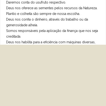
Daremos conta do usufruto respectivo.
Deus nos oferece as sementes pelos recursos da Natureza.
Plantio e colheita são sempre de nossa escolha.
Deus nos confia o dinheiro, através do trabalho ou da
generosidade alheia.
Somos responsáveis pela aplicação da finança que nos seja
creditada.
Deus nos habilita para a eficiência com máquinas diversas,
por meio da própria inteligência humana.
Compete a nós outros a programação e a condução delas.
Em suma, toda a criação e doação das vantagens de que
dispomos procedem de Deus.
Entretanto, é justo reconhecer que todos os êxitos e
problemas da utilização pertencem a nós.
ANDRÉ LUIZ
Livro: “VIDA EM VIDA”,
Médium: Francisco Cândido Xavier;
Editora: Ideal