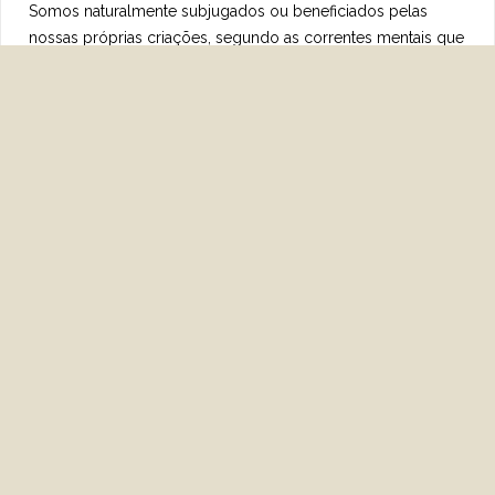
Somos naturalmente subjugados ou beneficiados pelas
nossas próprias criações, segundo as correntes mentais que
projetamos.
……………………………………………………………….
Hammed / Francisco do Espírito Santo Neto.
Livro: A Imensidão dos Sentidos.
Posted on
21 de janeiro de 2019
Sem categoria
Previous Article
Papel Espiritual dos Cães e Gatos.
Next Article
Se Não Quiser Adoecer!