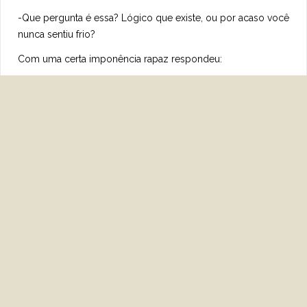
-Que pergunta é essa? Lógico que existe, ou por acaso você
nunca sentiu frio?
Com uma certa imponência rapaz respondeu:
-De fato, senhor, o frio não existe. Segundo as leis da Física,
o que consideramos frio, na realidade é a ausência de calor.
Todo corpo ou objeto é suscetível de estudo quando possui
ou transmite energia, o calor é o que faz com que este
corpo tenha ou transmita energia. O zero absoluto é a
ausência total e absoluta de calor, todos os corpos ficam
inertes, incapazes de reagir, mas o frio não existe. Nós
criamos essa definição para descrever como nos sentimos
se não temos calor.
-E, existe a escuridão? Continuou o estudante.
O professor respondeu temendo a continuação do
estudante: Existe!
O estudante respondeu: