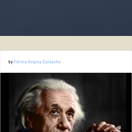
by
Fátima Regina Saldanha