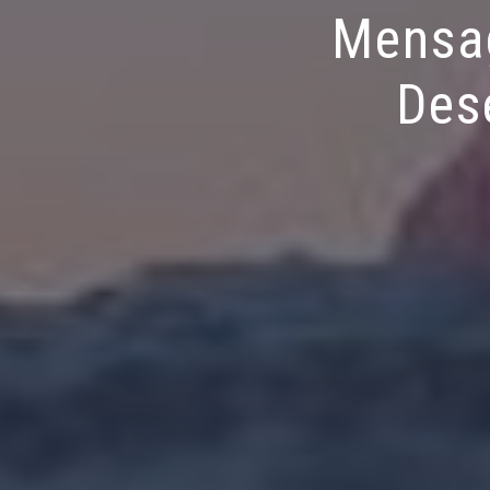
Mensag
Des