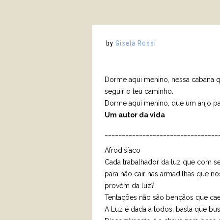
by
Gisela Rossi
Dorme aqui menino, nessa cabana que
seguir o teu caminho.
Dorme aqui menino, que um anjo pa
Um autor da vida
_________________________________
Afrodisíaco
Cada trabalhador da luz que com se
para não cair nas armadilhas que n
provém da luz?
Tentações não são bençãos que cae
A Luz é dada a todos, basta que b