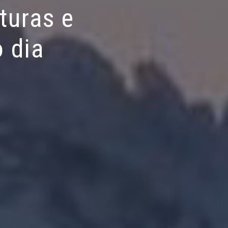
turas e
 dia